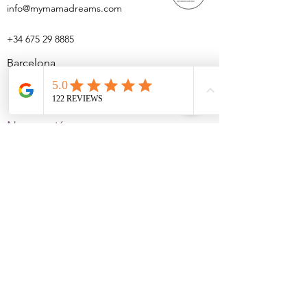
info@mymamadreams.com
+34 675 29 8885
Barcelona
Navegación
Home
Sobre mi
Servicios de Doula
Servicios de coach de sueño
Workshops
Contacto
Recursos